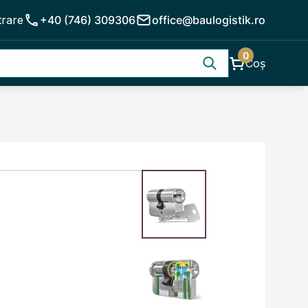
trare
+40 (746) 309306
office@baulogistik.ro
0
Coș