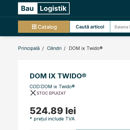
Catalog
Caută articol
Principală
Cilindri
DOM ix Twido®
DOM IX TWIDO®
COD:DOM ix Twido®
STOC EPUIZAT
524.89 lei
* prețul include TVA