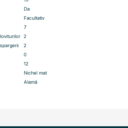
Da
Facultativ
7
oviturilor
2
spargerii
2
0
12
Nichel mat
Alamă