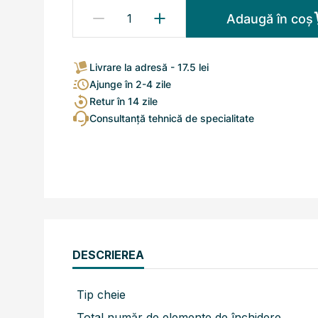
Adaugă în coș
Livrare la adresă - 17.5 lei
Ajunge în 2-4 zile
Retur în 14 zile
Consultanță tehnică de specialitate
DESCRIEREA
Tip cheie
Total număr de elemente de închidere