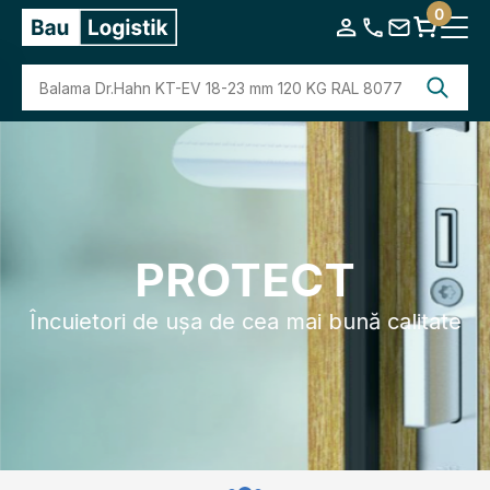
0
PROTECT
Încuietori de ușa de cea mai bună calitate